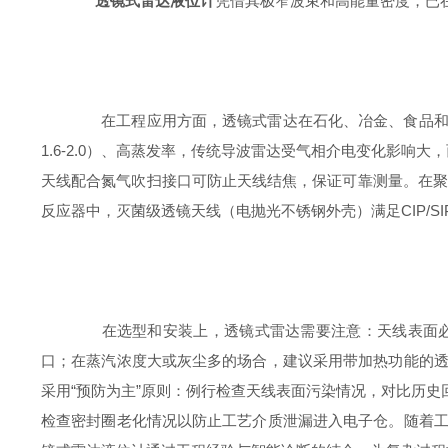
透镜式雷达液位计
凭借其极窄波束和高能量密度，已
在工程应用方面，透镜式雷达在石化、冶金、食品和制
1.6-2.0）、高蒸发率，传统导波雷达受气相介电变化影
天线配合氮气吹扫接口可防止天线结焦，保证可靠测量。在聚烯
反应器中，灭菌级透镜天线（电抛光不锈钢外壳）满足CIP/S
在选型和安装上，透镜式雷达需要注意：天线表面必须
口；在蒸汽浓度大或灰尘多的场合，建议采用带加热功能的
采用“预防为主”原则：例行检查天线表面污染情况，对比历史
检查密封圈老化情况以防止工艺介质泄漏进入电子仓。随着