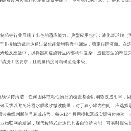
在高难度液位和料位测量场景中建立了不可替代的地位。理解其实际
药等行业展现了出色的适应能力。典型应用包括：液化烃球罐（丙
响大，而非接触透镜雷达通过聚焦能量增强微弱回波，稳定跟踪液面。在
烃反应釜中，搅拌器高速旋转且内部构件复杂，透镜雷达的窄波束可以
IP清洗工艺要求，且测量精度可精确至毫米级。
保持清洁，任何固体或粘性物质的覆盖都会削弱微波透射率，因
透镜天线以避免冷凝水膜吸收微波能量；对于狭小罐内空间，应选择
回波曲线判断信号衰减趋势，每6-12个月用模拟器或实际液位校验
工业物联网的发展，现代透镜式雷达已具备自诊断功能，可实时报告