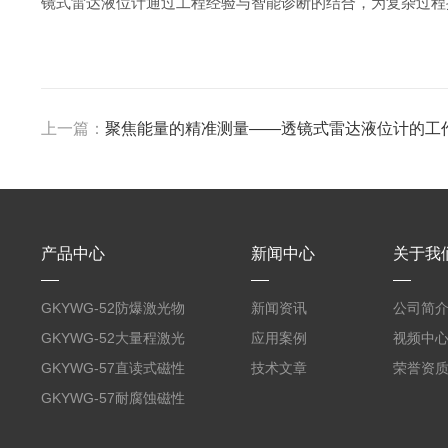
镜式雷达液位计通过工程经验与智能诊断的结合，为复杂过程
上一篇：
聚焦能量的精准测量——透镜式雷达液位计的工
产品中心
新闻中心
关于我
GKYWG-52防爆激光物
新闻资讯
公司简
位计
GKYWG-52大量程激光
应用案例
视频中
物位计
GKYWG-57直读式磁性
技术文章
荣誉资
液位计
GKYWG-57耐腐蚀磁性
液位计