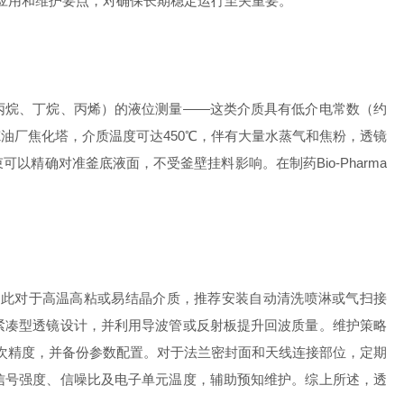
应用和维护要点，对确保长期稳定运行至关重要。
烷、丁烷、丙烯）的液位测量——这类介质具有低介电常数（约
炼油厂焦化塔，介质温度可达450℃，伴有大量水蒸气和焦粉，透镜
精确对准釜底液面，不受釜壁挂料影响。在制药Bio-Pharma
此对于高温高粘或易结晶介质，推荐安装自动清洗喷淋或气扫接
紧凑型透镜设计，并利用导波管或反射板提升回波质量。维护策略
一次精度，并备份参数配置。对于法兰密封面和天线连接部位，定期
信号强度、信噪比及电子单元温度，辅助预知维护。综上所述，透