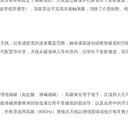
其仪表本体固定于储罐顶部，天线通过罐顶开孔垂直向下发射微波
波管或旁通管），顶装雷达可实现非接触测量，消除了介质粘附、堵
线，以形成较宽的波束覆盖范围，确保液面波动或锥形罐底时仍能
还可配置导向管，天线从罐顶伸入导向管内，沿管向下发射微波，实
地储罐（如盐酸、液碱储罐），其罐体全埋于地下，仅顶部人孔可
达能准确测量锥体段较低液位而不受罐底斜面误导；以及油库中的浮
，并推荐选用高频（80GHz）透镜式天线以增强固体或低介电常