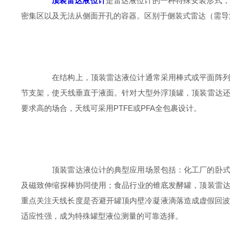
顶装雷达液位计
是雷达液位计的一种特殊安装形式，
密集区以及无法从侧面开孔的容器。区别于侧装式雷达（需导
在结构上，顶装雷达液位计通常采用棒式或平面阵列天
节支架，使天线垂直于液面。针对大型外浮顶罐，顶装雷达
要求高的场合，天线可采用PTFE或PFA全包裹设计。
顶装雷达液位计的典型应用场景包括：化工厂的卧式埋
及磁致伸缩探棒协同使用；食品行业的锥底发酵罐，顶装雷
重点关注天线长度是否避开罐顶内壁冷凝液滴落造成虚假回波
适应性强，成为特殊罐型液位测量的可靠选择。