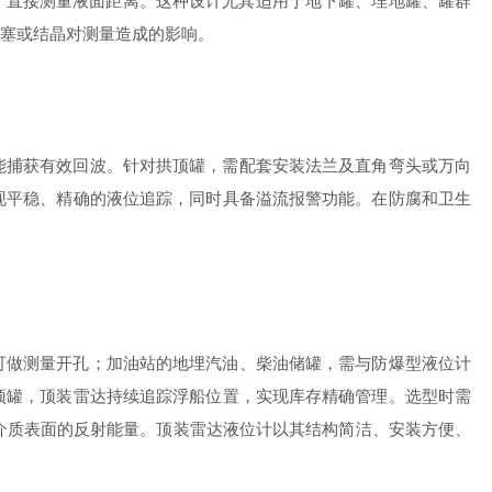
，直接测量液面距离。这种设计尤其适用于地下罐、埋地罐、罐群
塞或结晶对测量造成的影响。
捕获有效回波。针对拱顶罐，需配套安装法兰及直角弯头或万向
现平稳、精确的液位追踪，同时具备溢流报警功能。在防腐和卫生
做测量开孔；加油站的地埋汽油、柴油储罐，需与防爆型液位计
顶罐，顶装雷达持续追踪浮船位置，实现库存精确管理。选型时需
数介质表面的反射能量。顶装雷达液位计以其结构简洁、安装方便、