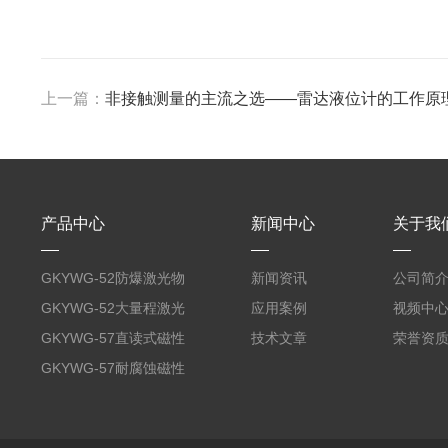
上一篇：
非接触测量的主流之选——雷达液位计的工作原
产品中心
新闻中心
关于我
GKYWG-52防爆激光物
新闻资讯
公司简
位计
GKYWG-52大量程激光
应用案例
视频中
物位计
GKYWG-57直读式磁性
技术文章
荣誉资
液位计
GKYWG-57耐腐蚀磁性
液位计