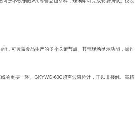
质可选不锈钢或
等食品级材料，现场即可完成安装调试。仪表
PVC
功能，可覆盖食品生产的多个关键节点。其带现场显示功能，操作
GKYWG-60C
底线的重要一环。
超声波液位计，正以非接触、高精