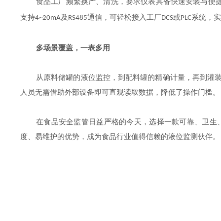
食品工厂频繁换产、清洗，要求仪表具备快速安装与便
支持
及
通信，可轻松接入工厂
或
系统，实
4~20mA
RS485
DCS
PLC
多场景覆盖，一表多用
从原料储罐的液位监控，到配料罐的精确计量，再到灌
人员无需借助外部设备即可直观读取数据，降低了操作门槛。
在食品安全监管日益严格的今天，选择一款可靠、卫生
度、易维护的优势，成为食品行业值得信赖的液位监测伙伴。