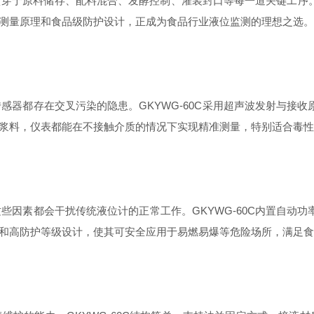
贯穿于原料储存、配料混合、发酵控制、灌装封口等每一道关键工序
测量原理和食品级防护设计，正成为食品行业液位监测的理想之选。
GKYWG-60C
传感器都存在交叉污染的隐患。
采用超声波发射与接收
浆料，仪表都能在不接触介质的情况下实现精准测量，特别适合毒性
GKYWG-60C
这些因素都会干扰传统液位计的正常工作。
内置自动功
和高防护等级设计，使其可安全应用于易燃易爆等危险场所，满足食