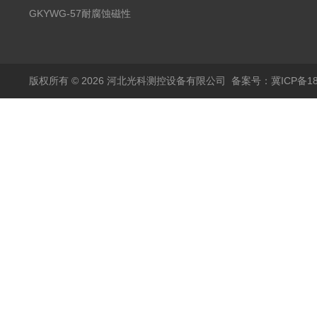
液位计
GKYWG-57耐腐蚀磁性
液位计
版权所有 © 2026 河北光科测控设备有限公司
备案号：冀ICP备180