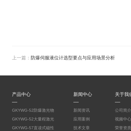
上一篇：
防爆伺服液位计选型要点与应用场景分析
产品中心
新闻中心
关于我
GKYWG-52防爆激光物
新闻资讯
公司简
位计
GKYWG-52大量程激光
应用案例
视频中
物位计
GKYWG-57直读式磁性
技术文章
荣誉资