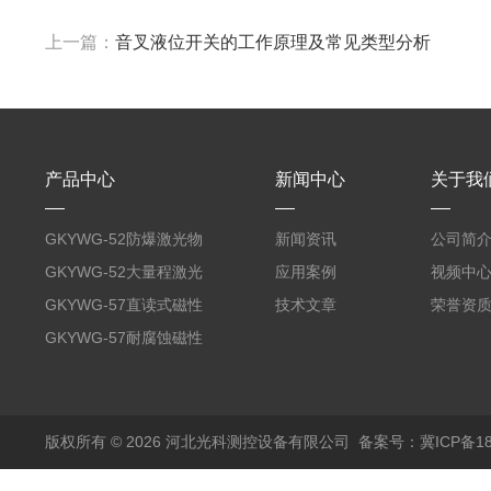
上一篇：
音叉液位开关的工作原理及常见类型分析
产品中心
新闻中心
关于我
GKYWG-52防爆激光物
新闻资讯
公司简
位计
GKYWG-52大量程激光
应用案例
视频中
物位计
GKYWG-57直读式磁性
技术文章
荣誉资
液位计
GKYWG-57耐腐蚀磁性
液位计
版权所有 © 2026 河北光科测控设备有限公司
备案号：冀ICP备180