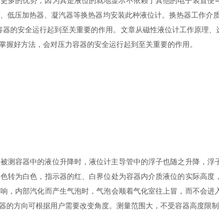
着更多的优势，因为其是液位的就地显示不依赖于其他的电子装置便
低压加热器、凝汽器等换热器均安装此种液位计。换热器工作介质为易
力容器的安全运行起到至关重要的作用。文章从磁性液位计工作原理
掌握好方法，会对压力容器的安全运行起到至关重要的作用。
测容器中的液位升降时，液位计主导管中的浮子也随之升降，浮子内
红色转为白色，指示器的红、白界位处为容器内介质液位的实际高度
影响，内部汽化而产生气泡时，气泡会顺着气化室往上冒，而不会进
器的方向可根据用户需要改变角度。测量范围大，不受容器高度限制