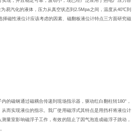
可实现，并且稳定可靠，波动小，现已经广泛应用于热电厂压力容
汽化的液体，压力从真空状态到2.5Mpa之间，温度从40℃到
、选择磁性液位计应该考虑的因素、磁翻板液位计特点三方面研究磁
的磁钢通过磁耦合传递到现场指示器，驱动红白翻柱转180°，
，从而实现液位的指示。我厂使用磁浮式其特点是用挡杆将液位计
入测量室影响磁浮子工作，有效的阻止了因气泡造成磁浮子跳动，
。