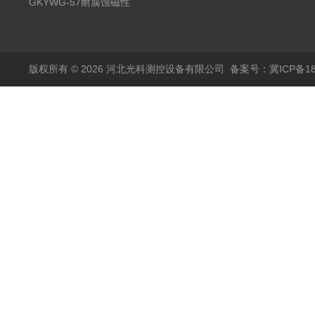
液位计
GKYWG-57耐腐蚀磁性
液位计
版权所有 © 2026 河北光科测控设备有限公司
备案号：冀ICP备180