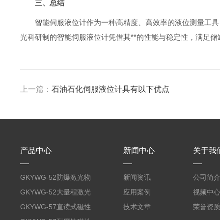
三、总结
智能伺服液位计作为一种高精度、高效率的液位测量工具
光科研制的智能伺服液位计凭借其**的性能与稳定性，满足
上一篇：
石油石化伺服液位计具有以下优点
产品中心
新闻中心
关于我
GKYWG-52防爆激光物
新闻资讯
公司简
位计
GKYWG-52大量程激光
应用案例
视频中
物位计
GKYWG-57直读式磁性
技术文章
荣誉资