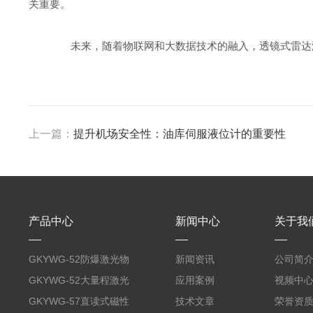
关重要。
未来，随着物联网和大数据技术的融入，透镜式雷达液
上一篇：
提升机场安全性：油库伺服液位计的重要性
产品中心
新闻中心
关于我
GKYWG-52防爆激光物
新闻资讯
公司简
位计
GKYWG-52大量程激光
应用案例
视频中
物位计
GKYWG-57直读式磁性
技术文章
荣誉资