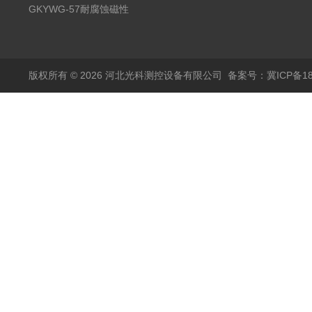
液位计
GKYWG-57耐腐蚀磁性
液位计
版权所有 © 2026 河北光科测控设备有限公司
备案号：冀ICP备180