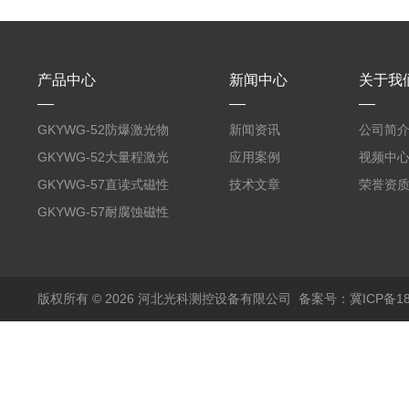
产品中心
新闻中心
关于我
GKYWG-52防爆激光物
新闻资讯
公司简
位计
GKYWG-52大量程激光
应用案例
视频中
物位计
GKYWG-57直读式磁性
技术文章
荣誉资
液位计
GKYWG-57耐腐蚀磁性
液位计
版权所有 © 2026 河北光科测控设备有限公司
备案号：冀ICP备180