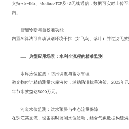
RS-485
支持
、
及
无线通信，数据可实时上传至
Modbus-TCP
4G
内。
智能诊断与自校准功能
AI
内置
算法可自动识别环境干扰（如飞鸟、落叶）并过滤无效
二、典型应用场景：水利全流程的精准监测
水库液位监测：防汛调度与蓄水管理
2023
激光物位计精确测量水库液位，辅助防汛抗旱决策。
年
年节水效益达
万元。
5000
河道水位监测：洪水预警与生态流量保障
在珠江某支流，设备实时监测水位波动，结合气象数据构建洪