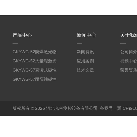
产品中心
新闻中心
关于我
GKYWG-52防爆激光物
新闻资讯
公司简
位计
GKYWG-52大量程激光
应用案例
视频中
物位计
GKYWG-57直读式磁性
技术文章
荣誉资
液位计
GKYWG-57耐腐蚀磁性
液位计
版权所有 © 2026 河北光科测控设备有限公司
备案号：冀ICP备180