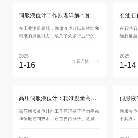
服液位计采用先进的测量技术和高精度传
用下转动
感器，确保测量结果的准确性。其测量范
为电信号
伺服液位计工作原理详解：如何实现高精度液位控制
围广泛，可达到0-50米，且测量精度高，
液位高度
能够满足各种复杂工况下的测量需求。2.
能够实时
在工业测量领域，伺服液位计以其性能和
在石油石
多功能应用：该液位计不仅具备液位、界
是伺服液
精准的测量能力，成为了众多行业中的重
确测量至
位、...
杂的环境中
要设备。伺服液位计是一种基于浮力平衡
安全稳定
原理的高精度液位测量仪器。它通过测量
质量。而
2025
2025
浮子在液体中的位置变化，来精确确定液
领域液位
查看详情
1-16
1-14
位的高度。与传统的液位测量方法相比，
工作原
伺服液位计具有诸多显著的优势。首先，
子、钢
伺服液位计的测量精度高。其能够达到毫
成。浮子
米级甚至更高的测量精度，满足了对液位
时，浮子
测量要求极为严格的工业生产过程。无论
器转动
高压伺服液位计：精准度量高压环境的可靠伙伴
是在石油化工、制药、食品饮料等行业的
号，传输
储罐中，还是在其他需要精确液位控制的
算出液位
高压伺服液位计的工作原理基于浮力平衡
伺服液位
场合，伺服液位计都能提供可靠而准确的
位计能够
和伺服控制技术。它主要由浮子、测量钢
于其设计
测量数据。其...
度测量。在
丝、传感器以及伺服电机等部件组成。当
下是一些
液位发生变化时，浮子会随着液面的升降
表现：1