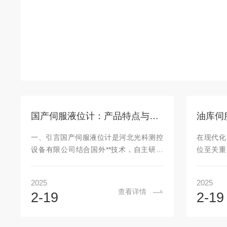
国产伺服液位计：产品特点与高精度测量技术详解
一、引言国产伺服液位计是河北光科测控
在现代化
设备有限公司结合国外**技术，自主研发
位至关重
的高精度测量仪表。它采用微电子技术和
测量领域
伺服电机驱动技术，对被测介质进行液
效运营保
2025
2025
位、界位、密度的常规精确测量与信号传
基于力
查看详情
2-19
2-19
递，同时还具备温度传递等功能。本文将
绳、鼓轮
对国产伺服液位计的产品特点进行详细解
发生变化
析。二、产品特点1.高精度测量：国产伺
张力也会