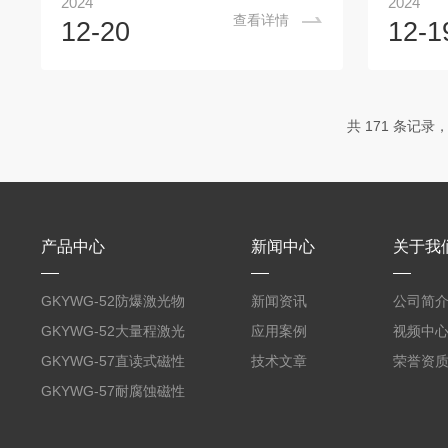
2024
2024
而上下移动。浮子通过测量钢丝与传感器
能够适应
查看详情
12-20
12-1
相连，传感器能够精确地检测到浮子的位
+70°
置变化，并将其转化为电信号。伺服电机
和高温条
则根据传感器的信号，通过精确的控制算
位计能
法来调整测量钢丝的张力，使得浮子始终
200°
共 171 条记录，
处于平衡状态。例如，在高压储油罐中，
质，但有
随着油料液位的上升，浮子向上移动，测
伺服液
量钢丝的张力发生变化，传感器检测到这
到-20
一变化后，将信号传输给伺服电机，伺服
应用潜力
电机随即调整...
伺服...
产品中心
新闻中心
关于我
GKYWG-52防爆激光物
新闻资讯
公司简
位计
GKYWG-52大量程激光
应用案例
视频中
物位计
GKYWG-57直读式磁性
技术文章
荣誉资
液位计
GKYWG-57耐腐蚀磁性
液位计