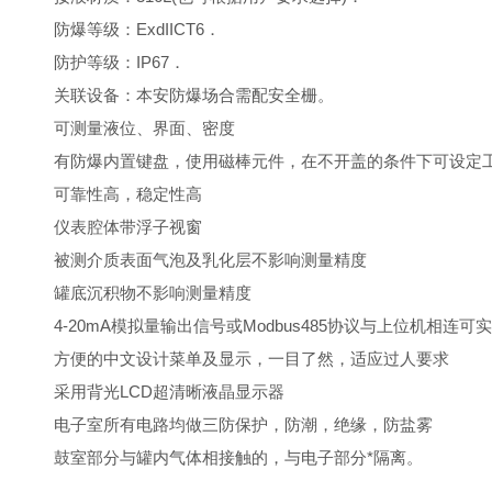
防爆等级：ExdIICT6．
防护等级：IP67．
关联设备：本安防爆场合需配安全栅。
可测量液位、界面、密度
有防爆内置键盘，使用磁棒元件，在不开盖的条件下可设定
可靠性高，稳定性高
仪表腔体带浮子视窗
被测介质表面气泡及乳化层不影响测量精度
罐底沉积物不影响测量精度
4-20mA模拟量输出信号或Modbus485协议与上位机相连
方便的中文设计菜单及显示，一目了然，适应过人要求
采用背光LCD超清晰液晶显示器
电子室所有电路均做三防保护，防潮，绝缘，防盐雾
鼓室部分与罐内气体相接触的，与电子部分*隔离。