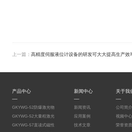
上一篇：
高精度伺服液位计设备的研发可大大提高生产效
产品中心
新闻中心
关于我
GKYWG-52防爆激光物
新闻资讯
公司简
位计
GKYWG-52大量程激光
应用案例
视频中
物位计
GKYWG-57直读式磁性
技术文章
荣誉资