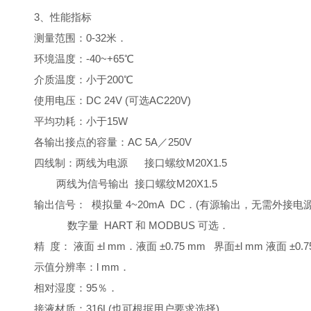
3、性能指标
测量范围：0-32米．
环境温度：-40~+65℃
介质温度：小于200℃
使用电压：DC 24V (可选AC220V)
平均功耗：小于15W
各输出接点的容量：AC 5A／250V
四线制：两线为电源 接口螺纹M20X1.5
两线为信号输出 接口螺纹M20X1.5
输出信号： 模拟量 4~20mA DC．(有源输出，无需外接电源
数字量 HART 和 MODBUS 可选．
精 度： 液面 ±l mm．液面 ±0.75 mm 界面±l mm 液面 ±0.7
示值分辨率：l mm．
相对湿度：95％．
接液材质：316L(也可根据用户要求选择)．