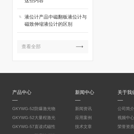
这些内容
液位计产品中磁翻板液位计与
磁致伸缩液位计的区别
查看全部
产品中心
新闻中心
关于我
GKYWG-52防爆激光物
新闻资讯
公司简
位计
GKYWG-52大量程激光
应用案例
视频中
物位计
GKYWG-57直读式磁性
技术文章
荣誉资