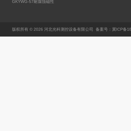
液位计
GKYWG-57耐腐蚀磁性
液位计
版权所有 © 2026 河北光科测控设备有限公司
备案号：冀ICP备180