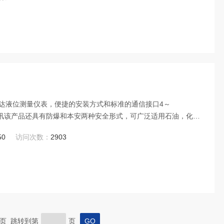
达液位测量仪表，便捷的安装方式和标准的通信接口4～
DCS通讯该产品还具有防爆和本安两种安全形式，可广泛适用石油，化
续测量。
50
访问次数：
2903
 末页 跳转到第
页